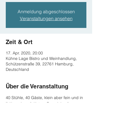
Anmeldung abgeschlossen
Veranstaltungen ansehen
Zeit & Ort
17. Apr. 2020, 20:00
Kühne Lage Bistro und Weinhandlung,
Schützenstraße 39, 22761 Hamburg,
Deutschland
Über die Veranstaltung
40 Stühle, 40 Gäste, klein aber fein und in 
"kühner Lage". Kata y Co spielen ihr 
Programm "Bossa und no' was" in 
Hamburgs traditionsreicher Konzertreihe 
für Kenner und Genießer.